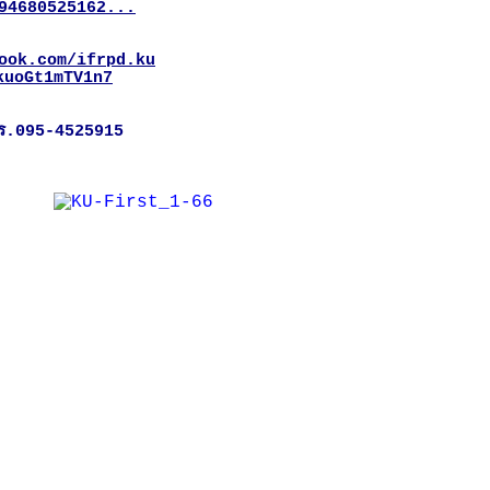
94680525162...
ook.com/ifrpd.ku
kuoGt1mTV1n7
ร.095-4525915