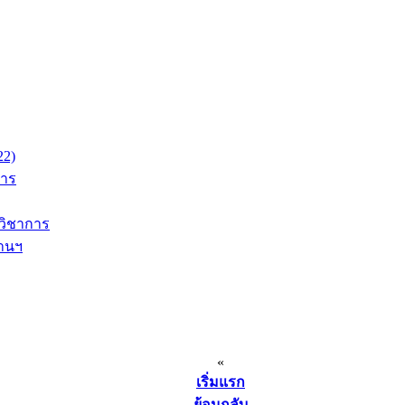
22)
การ
วิชาการ
สานฯ
«
เริ่มแรก
ย้อนกลับ