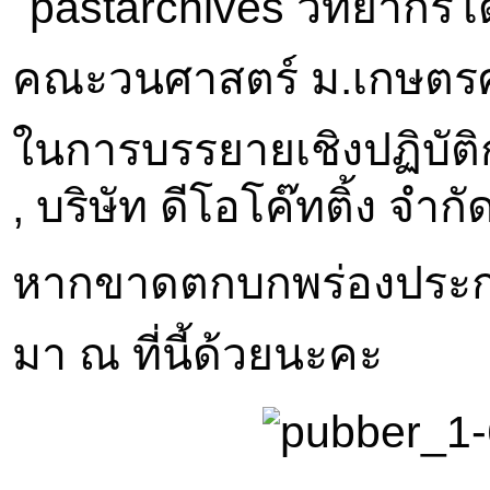
วิทยากรโด
คณะวนศาสตร์ ม.เกษตร
ในการบรรยายเชิงปฏิบัติ
, บริษัท ดีโอโค๊ทติ้ง จำก
หากขาดตกบกพร่องประกา
มา ณ ที่นี้ด้วยนะคะ