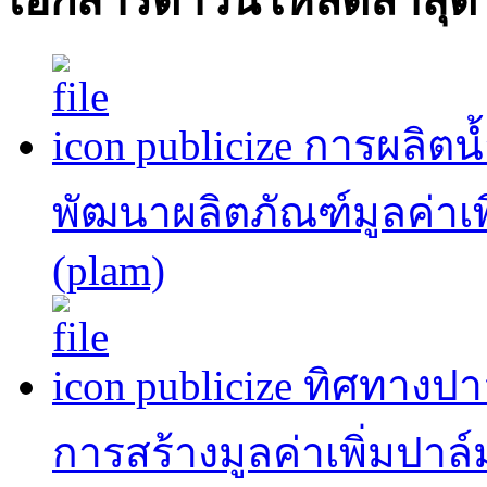
เอกสารดาวน์โหลดล่าสุด
publicize การผลิต
พัฒนาผลิตภัณฑ์มูลค่าเพ
(plam)
publicize ทิศทาง
การสร้างมูลค่าเพิ่มปาล