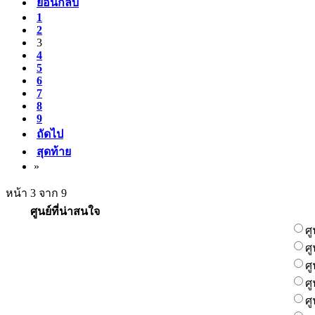
ย้อนกลับ
1
2
3
4
5
6
7
8
9
ถัดไป
สุดท้าย
»
หน้า 3 จาก 9
ศูนย์ที่น่าสนใจ
ศ
ศ
ศ
ศ
ศ