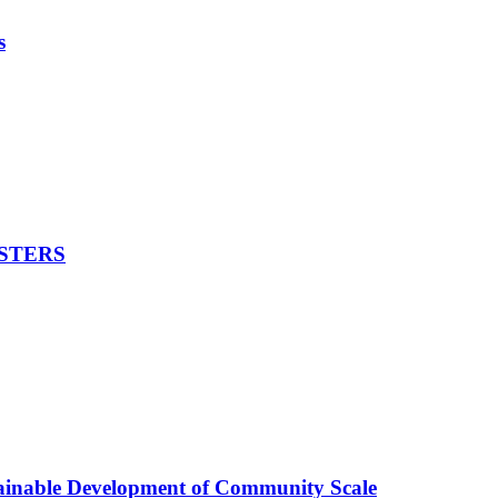
s
STERS
ainable Development of Community Scale