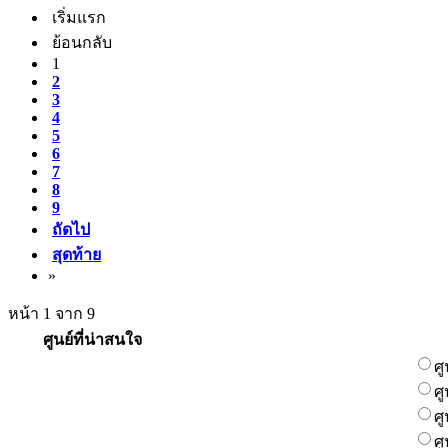
เริ่มแรก
ย้อนกลับ
1
2
3
4
5
6
7
8
9
ถัดไป
สุดท้าย
»
หน้า 1 จาก 9
ศูนย์ที่น่าสนใจ
ศ
ศ
ศ
ศ