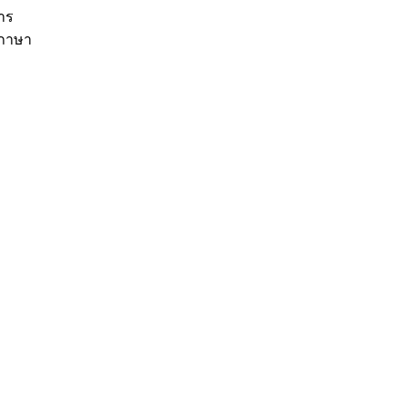
าร
มภาษา