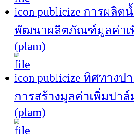
publicize การผลิต
พัฒนาผลิตภัณฑ์มูลค่าเพ
(plam)
publicize ทิศทาง
การสร้างมูลค่าเพิ่มปาล
(plam)