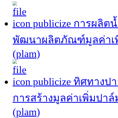
publicize การผลิต
พัฒนาผลิตภัณฑ์มูลค่าเพ
(plam)
publicize ทิศทาง
การสร้างมูลค่าเพิ่มปาล
(plam)