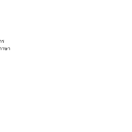
าร
มภาษา