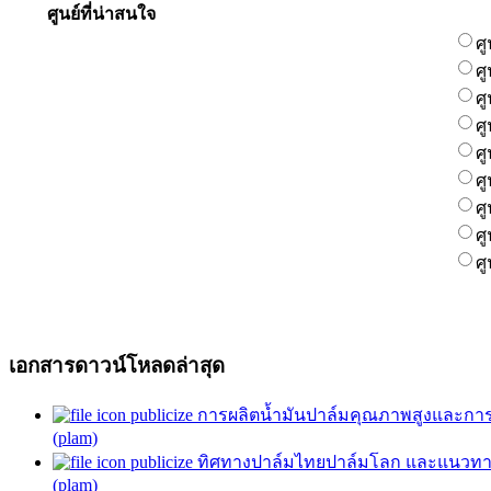
ศูนย์ที่น่าสนใจ
ศ
ศ
ศ
ศ
ศ
ศ
ศ
ศ
ศ
เอกสารดาวน์โหลดล่าสุด
publicize การผลิตน้ำมันปาล์มคุณภาพสูงและการ
(plam)
publicize ทิศทางปาล์มไทยปาล์มโลก และแนวทาง
(plam)