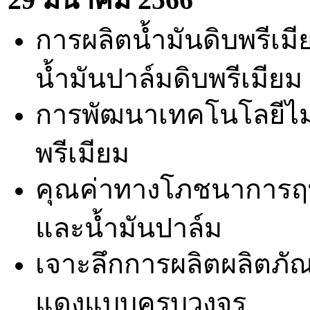
การผลิตน้ำมันดิบพรีเ
น้ำมันปาล์มดิบพรีเมียม
การพัฒนาเทคโนโลยีไมโ
พรีเมียม
คุณค่าทางโภชนาการฤท
และน้ำมันปาล์ม
เจาะลึกการผลิตผลิตภัณฑ
แดงแบบครบวงจร