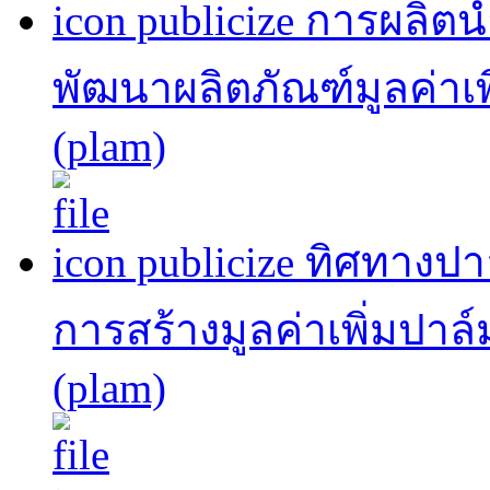
publicize การผลิต
พัฒนาผลิตภัณฑ์มูลค่าเพ
(plam)
publicize ทิศทาง
การสร้างมูลค่าเพิ่มปาล
(plam)