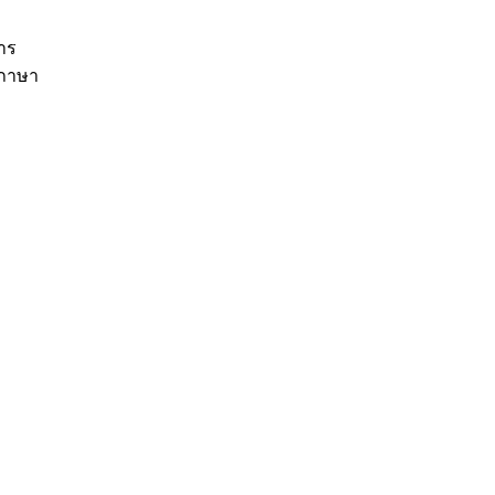
าร
มภาษา