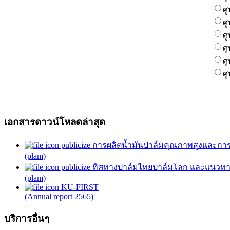
ศ
ศ
ศ
ศ
ศ
ศ
เอกสารดาวน์โหลดล่าสุด
publicize การผลิตน้ำมันปาล์มคุณภาพสูงและการ
(plam)
publicize ทิศทางปาล์มไทยปาล์มโลก และแนวทาง
(plam)
KU-FIRST
(Annual report 2565)
บริการอื่นๆ