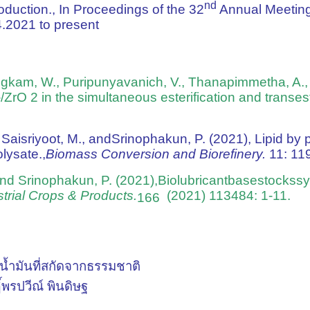
nd
oduction., In Proceedings of the 32
Annual Meeting 
4.2021 to present
gkam, W., Puripunyavanich, V., Thanapimmetha, A., 
rO 2 in the simultaneous esterification and transeste
Saisriyoot, M., andSrinophakun, P. (2021), Lipid by 
lysate.,
Biomass Conversion and Biorefinery.
11: 11
 and Srinophakun, P. (2021),Biolubricantbasestocks
sy
strial Crops & Products.
(2021) 113484: 1-11.
166
น้ำมันที่สกัดจากธรรมชาติ
พรปวีณ์ พินดิษฐ