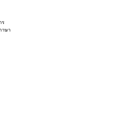
าร
มภาษา