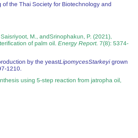
of the Thai Society for Biotechnology and
Saisriyoot, M., andSrinophakun, P. (2021),
rification of palm oil.
Energy Report.
7(8): 5374-
production by the yeast
LipomycesStarkeyi
grown
97-1210.
nthesis using 5-step reaction from jatropha oil,