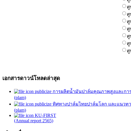
ศ
ศ
ศ
ศ
ศ
ศ
ศ
เอกสารดาวน์โหลดล่าสุด
publicize การผลิตน้ำมันปาล์มคุณภาพสูงและการ
(plam)
publicize ทิศทางปาล์มไทยปาล์มโลก และแนวทาง
(plam)
KU-FIRST
(Annual report 2565)