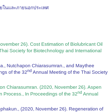
้งภายในและภายนอกประเทศ
vember 26). Cost Estimation of Biolubricant Oil
Thai Society for Biotechnology and International
ha., Nutchapon Chiarasumran., and Maythee
nd
ngs of the 32
Annual Meeting of the Thai Society
apon Chiarasumran. (2020, November 26). Aspen
nd
 Process., In Proceedings of the 32
Annual
nophakun., (2020, November 26). Regeneration of