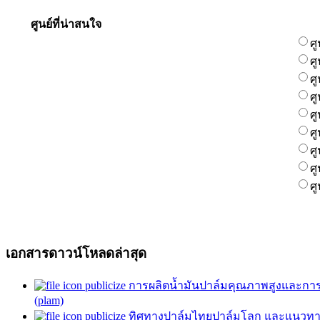
ศูนย์ที่น่าสนใจ
ศ
ศ
ศ
ศ
ศ
ศ
ศ
ศ
ศ
เอกสารดาวน์โหลดล่าสุด
publicize การผลิตน้ำมันปาล์มคุณภาพสูงและการ
(plam)
publicize ทิศทางปาล์มไทยปาล์มโลก และแนวทาง