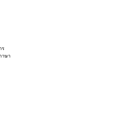
าร
มภาษา